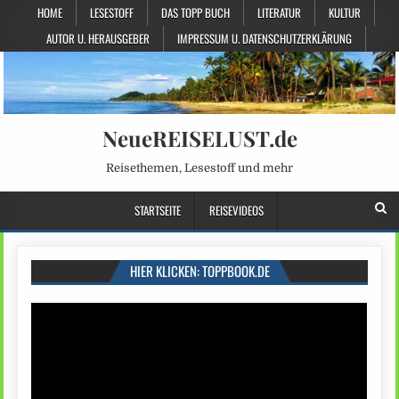
HOME
LESESTOFF
DAS TOPP BUCH
LITERATUR
KULTUR
AUTOR U. HERAUSGEBER
IMPRESSUM U. DATENSCHUTZERKLÄRUNG
NeueREISELUST.de
Reisethemen, Lesestoff und mehr
STARTSEITE
REISEVIDEOS
HIER KLICKEN: TOPPBOOK.DE