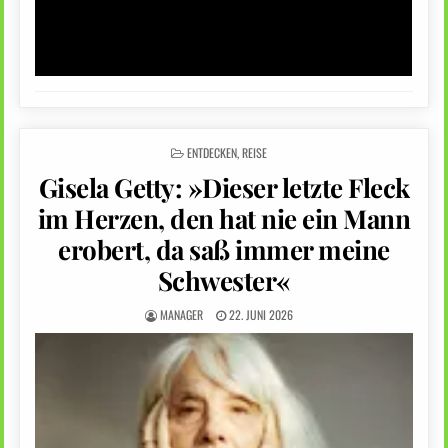
POSTED
ENTDECKEN
,
REISE
IN
Gisela Getty: »Dieser letzte Fleck
im Herzen, den hat nie ein Mann
erobert, da saß immer meine
Schwester«
MANAGER
22. JUNI 2026