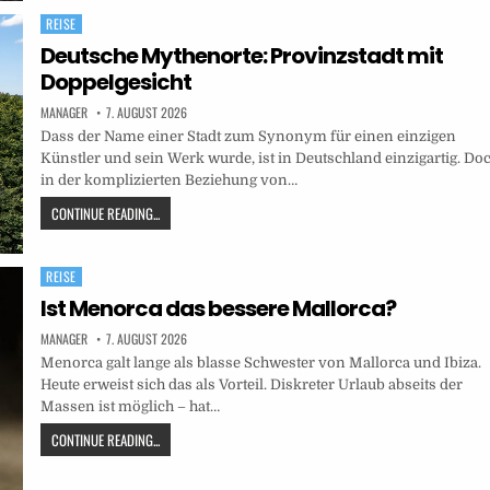
REISE
Posted
in
Deutsche Mythenorte: Provinzstadt mit
Doppelgesicht
MANAGER
7. AUGUST 2026
Dass der Name einer Stadt zum Synonym für einen einzigen
Künstler und sein Werk wurde, ist in Deutschland einzigartig. Do
in der komplizierten Beziehung von…
CONTINUE READING...
REISE
Posted
in
Ist Menorca das bessere Mallorca?
MANAGER
7. AUGUST 2026
Menorca galt lange als blasse Schwester von Mallorca und Ibiza.
Heute erweist sich das als Vorteil. Diskreter Urlaub abseits der
Massen ist möglich – hat…
CONTINUE READING...