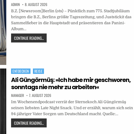
ADMIN
8. AUGUST 2026
B.Z. [Newsroom]Berlin (ots) – Pünktlich zum 775. Stadtjubiläum
bringen die B.Z., Berlins größte Tageszeitung, und Juststickit das
Sammelfieber in die Hauptstadt und präsentieren das Panini-
Album…
CONTINUE READING...
ENTDECKEN
REISE
Posted
in
Ali Güngörmüş: »Ich habe mir geschworen,
sonntags nie mehr zu arbeiten«
MANAGER
7. AUGUST 2026
Im Wochenendpodcast verrät der Sternekoch Ali Güngörmüş
seinen liebsten Late Night Snack. Und er erzählt, warum sich sein
94-jähriger Vater Sorgen um Deutschland macht. Quelle:…
CONTINUE READING...