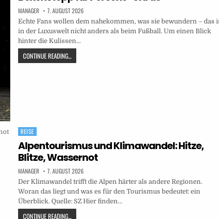
MANAGER
7. AUGUST 2026
Echte Fans wollen dem nahekommen, was sie bewundern – das i
in der Luxuswelt nicht anders als beim Fußball. Um einen Blick
hinter die Kulissen…
CONTINUE READING...
REISE
Posted
in
Alpentourismus und Klimawandel: Hitze,
Blitze, Wassernot
MANAGER
7. AUGUST 2026
Der Klimawandel trifft die Alpen härter als andere Regionen.
Woran das liegt und was es für den Tourismus bedeutet: ein
Überblick. Quelle: SZ Hier finden…
CONTINUE READING...