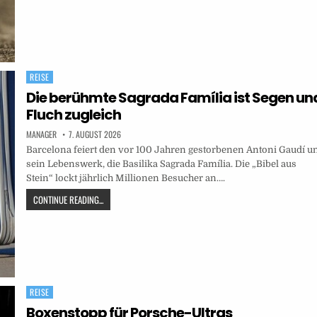
REISE
Posted
in
Die berühmte Sagrada Família ist Segen un
Fluch zugleich
MANAGER
7. AUGUST 2026
Barcelona feiert den vor 100 Jahren gestorbenen Antoni Gaudí u
sein Lebenswerk, die Basilika Sagrada Família. Die „Bibel aus
Stein“ lockt jährlich Millionen Besucher an….
CONTINUE READING...
REISE
Posted
in
Boxenstopp für Porsche-Ultras