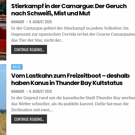
in
Stierkampf in der Camargue: Der Geruch
nach Schweiß, Mist und Mut
MANAGER
8. AUGUST 2026
In der Camargue gehört der Stierkampf zu jedem Volksfest. Im
Gegensatz zur spanischen Corrida ist bei der Course Camarguais
das Tier der Star, nicht der…
CONTINUE READING...
REISE
Posted
in
Vom Lastkahn zum Freizeitboot – deshalb
haben Kanus in Thunder Bay Kultstatus
MANAGER
8. AUGUST 2026
In der Gegend rund um die kanadische Stadt Thunder Bay wechse
das Wetter schneller, als du paddeln kannst. Dafür hat man die
Zivilisation mit zwei,…
CONTINUE READING...