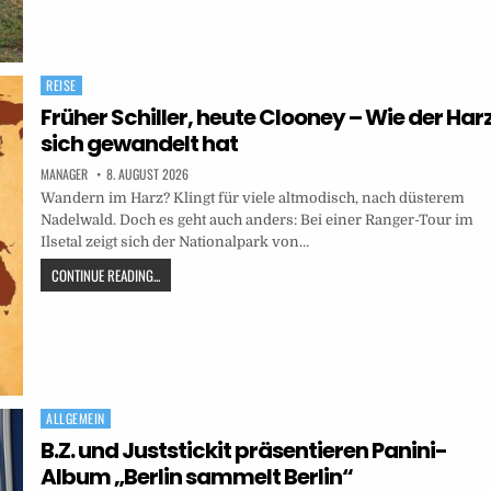
REISE
Posted
in
Früher Schiller, heute Clooney – Wie der Har
sich gewandelt hat
MANAGER
8. AUGUST 2026
Wandern im Harz? Klingt für viele altmodisch, nach düsterem
Nadelwald. Doch es geht auch anders: Bei einer Ranger-Tour im
Ilsetal zeigt sich der Nationalpark von…
CONTINUE READING...
ALLGEMEIN
Posted
in
B.Z. und Juststickit präsentieren Panini-
Album „Berlin sammelt Berlin“