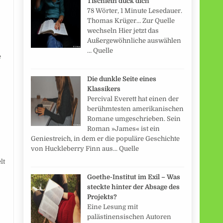
Tischlein duck dich
78 Wörter, 1 Minute Lesedauer.
Thomas Krüger… Zur Quelle
wechseln Hier jetzt das
Außergewöhnliche auswählen
… Quelle
e
Die dunkle Seite eines
Klassikers
Percival Everett hat einen der
berühmtesten amerikanischen
Romane umgeschrieben. Sein
Roman »James« ist ein
Geniestreich, in dem er die populäre Geschichte
von Huckleberry Finn aus... Quelle
lt
Goethe-Institut im Exil – Was
steckte hinter der Absage des
Projekts?
Eine Lesung mit
palästinensischen Autoren