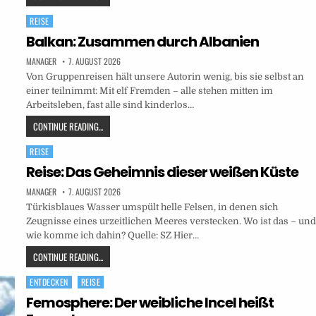
REISE
Posted
in
Balkan: Zusammen durch Albanien
MANAGER
7. AUGUST 2026
Von Gruppenreisen hält unsere Autorin wenig, bis sie selbst an
einer teilnimmt: Mit elf Fremden – alle stehen mitten im
Arbeitsleben, fast alle sind kinderlos…
CONTINUE READING...
REISE
Posted
in
Reise: Das Geheimnis dieser weißen Küste
MANAGER
7. AUGUST 2026
Türkisblaues Wasser umspült helle Felsen, in denen sich
Zeugnisse eines urzeitlichen Meeres verstecken. Wo ist das – un
wie komme ich dahin? Quelle: SZ Hier…
CONTINUE READING...
ENTDECKEN
REISE
Posted
in
Femosphere: Der weibliche Incel heißt