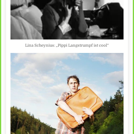
Lina Scheynius: „Pippi Langstrumpf ist cool“