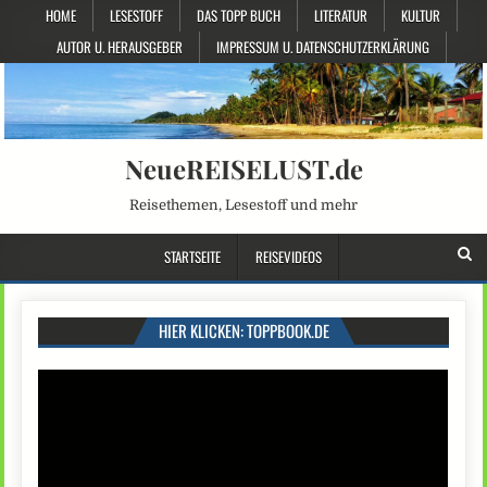
HOME
LESESTOFF
DAS TOPP BUCH
LITERATUR
KULTUR
AUTOR U. HERAUSGEBER
IMPRESSUM U. DATENSCHUTZERKLÄRUNG
NeueREISELUST.de
Reisethemen, Lesestoff und mehr
STARTSEITE
REISEVIDEOS
HIER KLICKEN: TOPPBOOK.DE