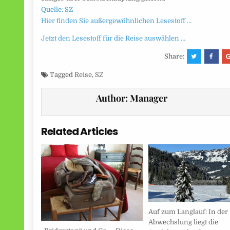
Quelle: SZ
Hier finden Sie außergewöhnlichen Lesestoff …
Jetzt den Lesestoff für die Reise auswählen …
Share:
Tagged
Reise
,
SZ
Author:
Manager
Related Articles
Auf zum Langlauf: In der
Abwechslung liegt die