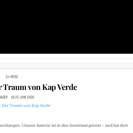
POSTED
REISE
IN
r Traum von Kap Verde
NAGER
23. JUNI 2026
chungen. Unsere Autorin ist in den Inselstaat gereist – und hat dort