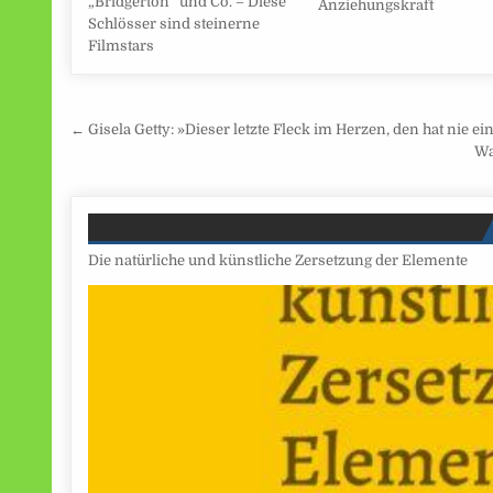
„Bridgerton“ und Co. – Diese
Anziehungskraft
Schlösser sind steinerne
Filmstars
Beitragsnavigation
← Gisela Getty: »Dieser letzte Fleck im Herzen, den hat nie 
Wa
Die natürliche und künstliche Zersetzung der Elemente