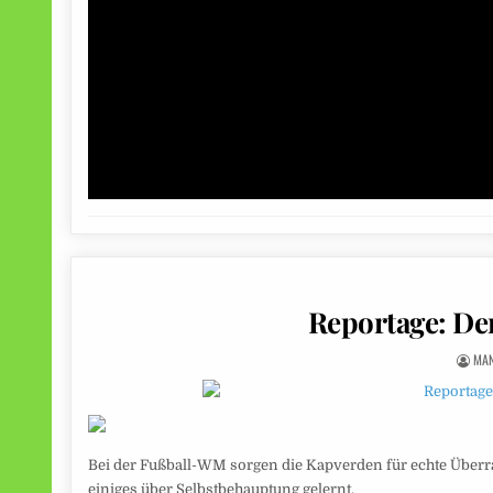
Reportage: De
MA
Bei der Fußball-WM sorgen die Kapverden für echte Überras
einiges über Selbstbehauptung gelernt.