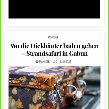
POSTED
REISE
IN
Wo die Dickhäuter baden gehen
– Strandsafari in Gabun
MANAGER
21. JUNI 2026