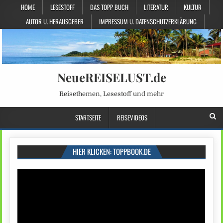
HOME
LESESTOFF
DAS TOPP BUCH
LITERATUR
KULTUR
AUTOR U. HERAUSGEBER
IMPRESSUM U. DATENSCHUTZERKLÄRUNG
NeueREISELUST.de
Reisethemen, Lesestoff und mehr
STARTSEITE
REISEVIDEOS
HIER KLICKEN: TOPPBOOK.DE