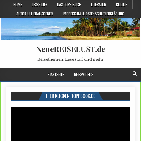
HOME
LESESTOFF
DAS TOPP BUCH
LITERATUR
KULTUR
AUTOR U. HERAUSGEBER
IMPRESSUM U. DATENSCHUTZERKLÄRUNG
NeueREISELUST.de
Reisethemen, Lesestoff und mehr
STARTSEITE
REISEVIDEOS
HIER KLICKEN: TOPPBOOK.DE