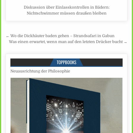
Diskussion über Einlasskontrollen in Bädern:
Nichtschwimmer müssen draußen bleiben
Beitragsnavigation
← Wo die Dickhäuter baden gehen – Strandsafari in Gabun
Was einen erwartet, wenn man auf den letzten Drücker bucht →
TOPPBOOKS
Neuausrichtung der Philosophie