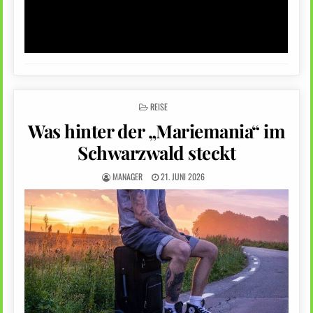
POSTED
REISE
IN
Was hinter der „Mariemania“ im
Schwarzwald steckt
MANAGER
21. JUNI 2026