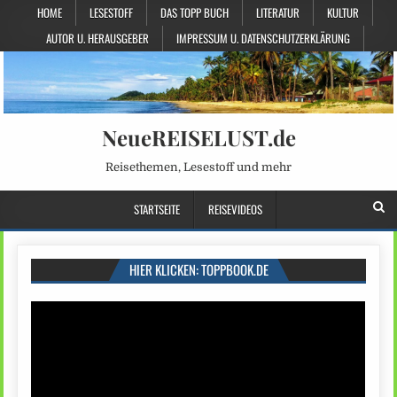
HOME
LESESTOFF
DAS TOPP BUCH
LITERATUR
KULTUR
AUTOR U. HERAUSGEBER
IMPRESSUM U. DATENSCHUTZERKLÄRUNG
NeueREISELUST.de
Reisethemen, Lesestoff und mehr
STARTSEITE
REISEVIDEOS
HIER KLICKEN: TOPPBOOK.DE