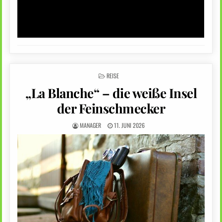
POSTED
REISE
IN
„La Blanche“ – die weiße Insel
der Feinschmecker
MANAGER
11. JUNI 2026