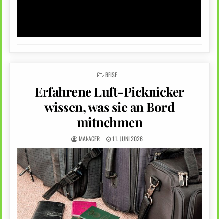
POSTED
REISE
IN
Erfahrene Luft-Picknicker
wissen, was sie an Bord
mitnehmen
MANAGER
11. JUNI 2026