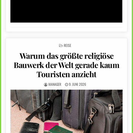
POSTED
REISE
IN
Warum das größte religiöse
Bauwerk der Welt gerade kaum
Touristen anzieht
MANAGER
9. JUNI 2026