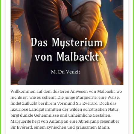
Willkommen auf dem düsteren Anwesen von Malbackt, wo
nichts ist, wie es scheint. Die junge Marguerite, eine Waise,
findet Zuflucht bei ihrem Vormund Sir Evérard. Doch das
luxuriöse Landgut inmitten der wilden schottischen Natur
birgt dunkle Geheimnisse und unheimliche Gestalten.
Marguerite hegt von Anfang an eine Abneigung gegenüber
Sir Evérard, einem zynischen und grausamen Mann.