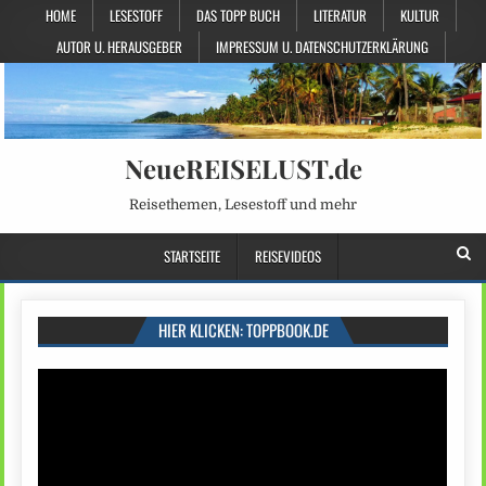
HOME
LESESTOFF
DAS TOPP BUCH
LITERATUR
KULTUR
AUTOR U. HERAUSGEBER
IMPRESSUM U. DATENSCHUTZERKLÄRUNG
NeueREISELUST.de
Reisethemen, Lesestoff und mehr
STARTSEITE
REISEVIDEOS
HIER KLICKEN: TOPPBOOK.DE