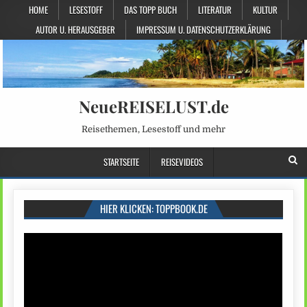
HOME
LESESTOFF
DAS TOPP BUCH
LITERATUR
KULTUR
AUTOR U. HERAUSGEBER
IMPRESSUM U. DATENSCHUTZERKLÄRUNG
NeueREISELUST.de
Reisethemen, Lesestoff und mehr
STARTSEITE
REISEVIDEOS
HIER KLICKEN: TOPPBOOK.DE