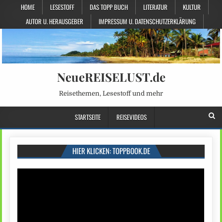
HOME
LESESTOFF
DAS TOPP BUCH
LITERATUR
KULTUR
AUTOR U. HERAUSGEBER
IMPRESSUM U. DATENSCHUTZERKLÄRUNG
NeueREISELUST.de
Reisethemen, Lesestoff und mehr
STARTSEITE
REISEVIDEOS
HIER KLICKEN: TOPPBOOK.DE