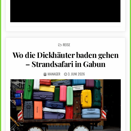
POSTED
REISE
IN
Wo die Dickhäuter baden gehen
– Strandsafari in Gabun
MANAGER
3. JUNI 2026