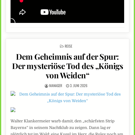
POSTED
REISE
IN
Dem Geheimnis auf der Spur:
Der mysteriöse Tod des „Königs
von Weiden“
MANAGER
3. JUNI 2026
Walter Klankermeier warb damit, den „schärfsten Strip
Bayerns“ in seinem Nachtklub zu zeigen. Dann lag er
plötzlich tot im Wald: eine Kugel im Herz, die Rolex noch am