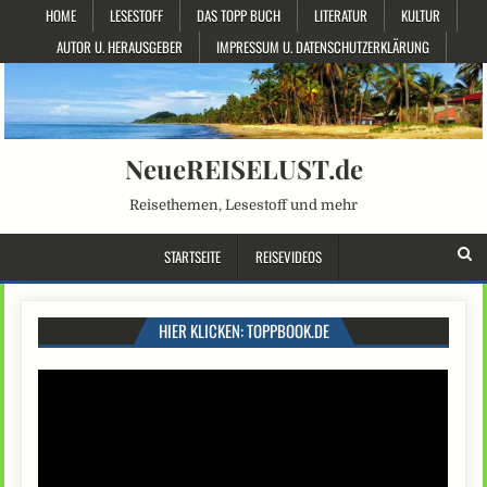
HOME
LESESTOFF
DAS TOPP BUCH
LITERATUR
KULTUR
AUTOR U. HERAUSGEBER
IMPRESSUM U. DATENSCHUTZERKLÄRUNG
NeueREISELUST.de
Reisethemen, Lesestoff und mehr
STARTSEITE
REISEVIDEOS
HIER KLICKEN: TOPPBOOK.DE