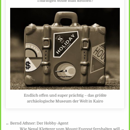
Thüringen sollte man kennen?
Endlich offen und super prächtig – das größte
archäologische Museum der Welt in Kairo
Beitragsnavigation
← Bernd Athner: Der Hobby-Agent
Wie Nepal Kletterer vom Mount Everest fernhalten will →