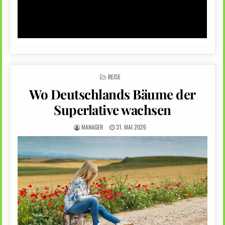
POSTED
REISE
IN
Wo Deutschlands Bäume der
Superlative wachsen
MANAGER
31. MAI 2026