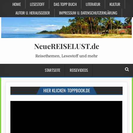
HOME
LESESTOFF
DAS TOPP BUCH
LITERATUR
KULTUR
AUTOR U. HERAUSGEBER
IMPRESSUM U. DATENSCHUTZERKLÄRUNG
NeueREISELUST.de
Reisethemen, Lesestoff und mehr
STARTSEITE
REISEVIDEOS
HIER KLICKEN: TOPPBOOK.DE