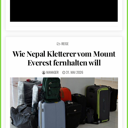
POSTED
REISE
IN
Wie Nepal Kletterer vom Mount
Everest fernhalten will
MANAGER
31. MAI 2026