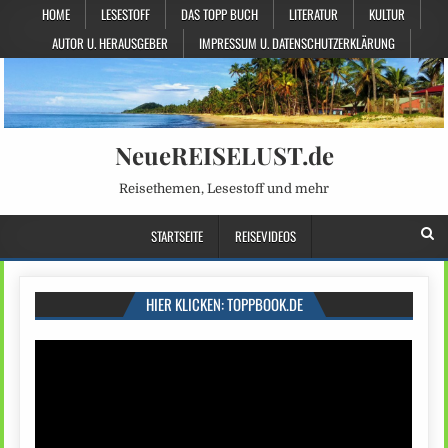
HOME
LESESTOFF
DAS TOPP BUCH
LITERATUR
KULTUR
AUTOR U. HERAUSGEBER
IMPRESSUM U. DATENSCHUTZERKLÄRUNG
NeueREISELUST.de
Reisethemen, Lesestoff und mehr
STARTSEITE
REISEVIDEOS
HIER KLICKEN: TOPPBOOK.DE