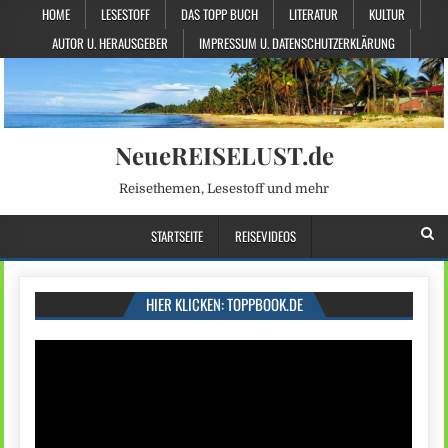
HOME
LESESTOFF
DAS TOPP BUCH
LITERATUR
KULTUR
AUTOR U. HERAUSGEBER
IMPRESSUM U. DATENSCHUTZERKLÄRUNG
NeueREISELUST.de
Reisethemen, Lesestoff und mehr
STARTSEITE
REISEVIDEOS
HIER KLICKEN: TOPPBOOK.DE