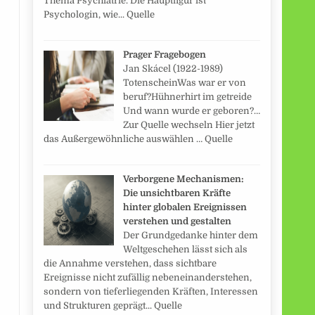
Thema Psychiatrie. Die Hauptfigur ist
Psychologin, wie... Quelle
Prager Fragebogen
Jan Skácel (1922-1989)
TotenscheinWas war er von
beruf?Hühnerhirt im getreide
Und wann wurde er geboren?…
Zur Quelle wechseln Hier jetzt
das Außergewöhnliche auswählen … Quelle
Verborgene Mechanismen:
Die unsichtbaren Kräfte
hinter globalen Ereignissen
verstehen und gestalten
Der Grundgedanke hinter dem
Weltgeschehen lässt sich als
die Annahme verstehen, dass sichtbare
Ereignisse nicht zufällig nebeneinanderstehen,
sondern von tieferliegenden Kräften, Interessen
und Strukturen geprägt... Quelle