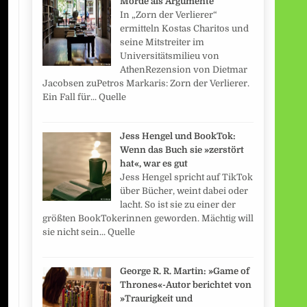
Morde als Argumente
In „Zorn der Verlierer“
ermitteln Kostas Charitos und
seine Mitstreiter im
Universitätsmilieu von
AthenRezension von Dietmar
Jacobsen zuPetros Markaris: Zorn der Verlierer.
Ein Fall für... Quelle
Jess Hengel und BookTok:
Wenn das Buch sie »zerstört
hat«, war es gut
Jess Hengel spricht auf TikTok
über Bücher, weint dabei oder
lacht. So ist sie zu einer der
größten BookTokerinnen geworden. Mächtig will
sie nicht sein... Quelle
George R. R. Martin: »Game of
Thrones«-Autor berichtet von
»Traurigkeit und