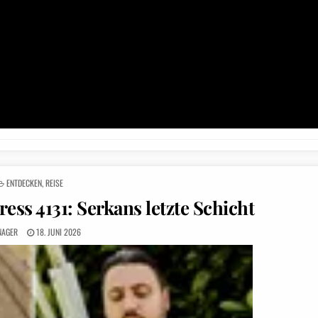
POSTED
ENTDECKEN
,
REISE
IN
ess 4131: Serkans letzte Schicht
NAGER
18. JUNI 2026