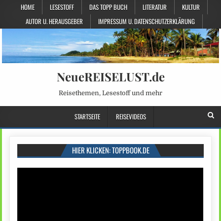
HOME
LESESTOFF
DAS TOPP BUCH
LITERATUR
KULTUR
AUTOR U. HERAUSGEBER
IMPRESSUM U. DATENSCHUTZERKLÄRUNG
NeueREISELUST.de
Reisethemen, Lesestoff und mehr
STARTSEITE
REISEVIDEOS
HIER KLICKEN: TOPPBOOK.DE