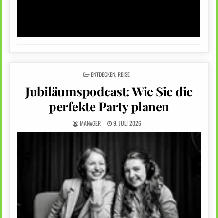
POSTED
ENTDECKEN
,
REISE
IN
Jubiläumspodcast: Wie Sie die
perfekte Party planen
MANAGER
9. JULI 2026