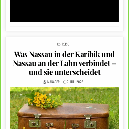
POSTED
REISE
IN
Was Nassau in der Karibik und
Nassau an der Lahn verbindet –
und sie unterscheidet
MANAGER
7. JULI 2026