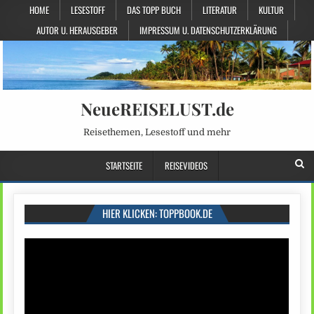
HOME
LESESTOFF
DAS TOPP BUCH
LITERATUR
KULTUR
AUTOR U. HERAUSGEBER
IMPRESSUM U. DATENSCHUTZERKLÄRUNG
NeueREISELUST.de
Reisethemen, Lesestoff und mehr
STARTSEITE
REISEVIDEOS
HIER KLICKEN: TOPPBOOK.DE