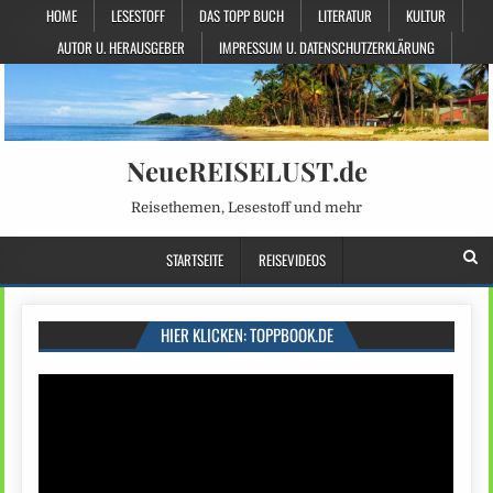
HOME
LESESTOFF
DAS TOPP BUCH
LITERATUR
KULTUR
AUTOR U. HERAUSGEBER
IMPRESSUM U. DATENSCHUTZERKLÄRUNG
NeueREISELUST.de
Reisethemen, Lesestoff und mehr
STARTSEITE
REISEVIDEOS
HIER KLICKEN: TOPPBOOK.DE