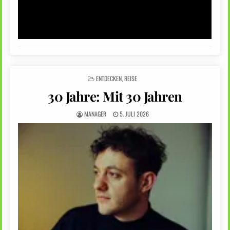
POSTED
ENTDECKEN
,
REISE
IN
30 Jahre: Mit 30 Jahren
MANAGER
5. JULI 2026