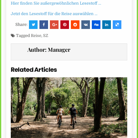
Hier finden Sie außergewöhnlichen Lesestoff …
Jetzt den Lesestoff für die Reise auswählen …
Share:
Tagged
Reise
,
SZ
Author:
Manager
Related Articles