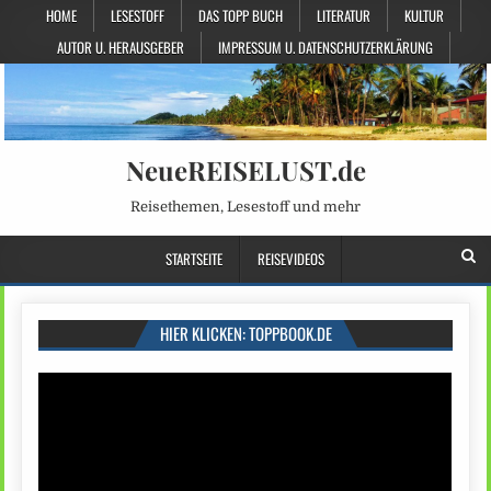
HOME
LESESTOFF
DAS TOPP BUCH
LITERATUR
KULTUR
AUTOR U. HERAUSGEBER
IMPRESSUM U. DATENSCHUTZERKLÄRUNG
NeueREISELUST.de
Reisethemen, Lesestoff und mehr
STARTSEITE
REISEVIDEOS
HIER KLICKEN: TOPPBOOK.DE