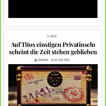
POSTED
REISE
IN
Auf Titos einstigen Privatinseln
scheint die Zeit stehen geblieben
MANAGER
28. JUNI 2026