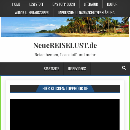
HOME
LESESTOFF
DAS TOPP BUCH
LITERATUR
KULTUR
AUTOR U. HERAUSGEBER
IMPRESSUM U. DATENSCHUTZERKLÄRUNG
NeueREISELUST.de
Reisethemen, Lesestoff und mehr
STARTSEITE
REISEVIDEOS
HIER KLICKEN: TOPPBOOK.DE