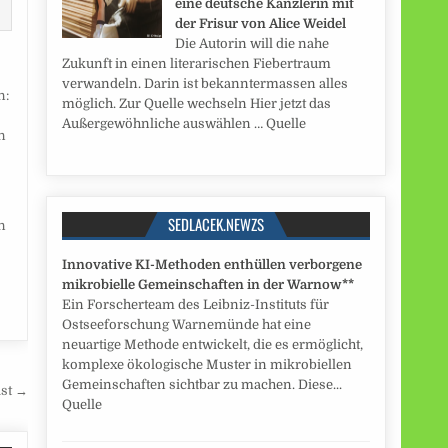
eine deutsche Kanzlerin mit
der Frisur von Alice Weidel
Die Autorin will die nahe
Zukunft in einen literarischen Fiebertraum
verwandeln. Darin ist bekanntermassen alles
möglich. Zur Quelle wechseln Hier jetzt das
Außergewöhnliche auswählen … Quelle
SEDLACEK.NEWZS
n
Innovative KI-Methoden enthüllen verborgene
mikrobielle Gemeinschaften in der Warnow**
Ein Forscherteam des Leibniz-Instituts für
Ostseeforschung Warnemünde hat eine
neuartige Methode entwickelt, die es ermöglicht,
komplexe ökologische Muster in mikrobiellen
Gemeinschaften sichtbar zu machen. Diese...
ist →
Quelle