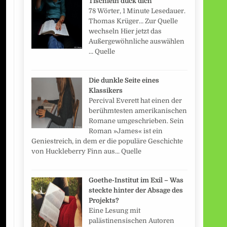
Tischlein duck dich
78 Wörter, 1 Minute Lesedauer.
Thomas Krüger… Zur Quelle
wechseln Hier jetzt das
Außergewöhnliche auswählen
… Quelle
Die dunkle Seite eines
Klassikers
Percival Everett hat einen der
berühmtesten amerikanischen
Romane umgeschrieben. Sein
Roman »James« ist ein
Geniestreich, in dem er die populäre Geschichte
von Huckleberry Finn aus... Quelle
Goethe-Institut im Exil – Was
steckte hinter der Absage des
Projekts?
Eine Lesung mit
palästinensischen Autoren