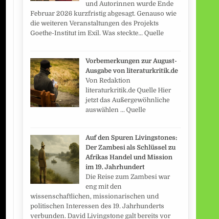
und Autorinnen wurde Ende
Februar 2026 kurzfristig abgesagt. Genauso wie
die weiteren Veranstaltungen des Projekts
Goethe-Institut im Exil. Was steckte... Quelle
Vorbemerkungen zur August-
Ausgabe von literaturkritik.de
Von Redaktion
literaturkritik.de Quelle Hier
jetzt das Außergewöhnliche
auswählen … Quelle
Auf den Spuren Livingstones:
Der Zambesi als Schlüssel zu
Afrikas Handel und Mission
im 19. Jahrhundert
Die Reise zum Zambesi war
eng mit den
wissenschaftlichen, missionarischen und
politischen Interessen des 19. Jahrhunderts
verbunden. David Livingstone galt bereits vor