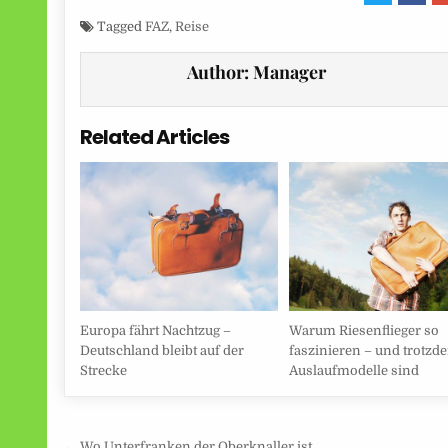
Tagged
FAZ
,
Reise
Author:
Manager
Related Articles
Europa fährt Nachtzug –
Warum Riesenflieger so
Deutschland bleibt auf der
faszinieren – und trotzd
Strecke
Auslaufmodelle sind
← Wo Unterfranken der Oberknaller ist