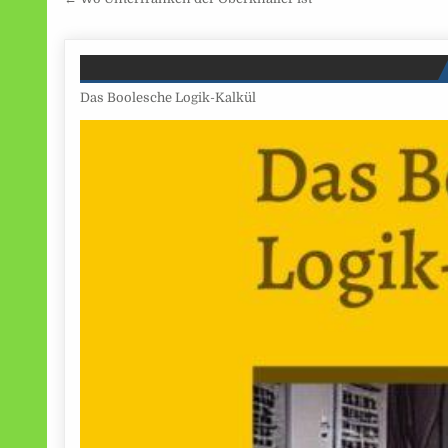
Beitragsnavigation
Das Boolesche Logik-Kalkül