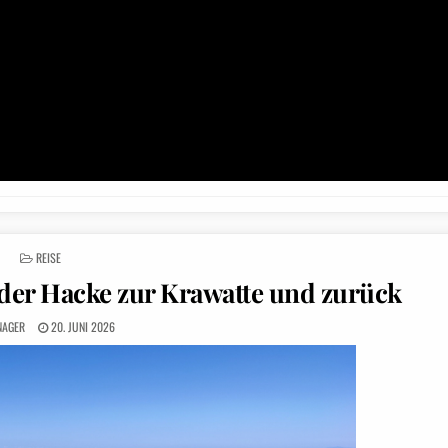
POSTED
REISE
IN
 der Hacke zur Krawatte und zurück
NAGER
20. JUNI 2026