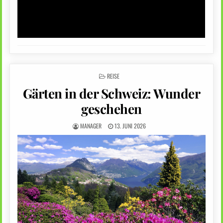
POSTED
REISE
IN
Gärten in der Schweiz: Wunder
geschehen
MANAGER
13. JUNI 2026