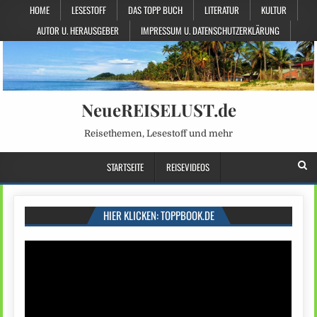
HOME
LESESTOFF
DAS TOPP BUCH
LITERATUR
KULTUR
AUTOR U. HERAUSGEBER
IMPRESSUM U. DATENSCHUTZERKLÄRUNG
NeueREISELUST.de
Reisethemen, Lesestoff und mehr
STARTSEITE
REISEVIDEOS
HIER KLICKEN: TOPPBOOK.DE