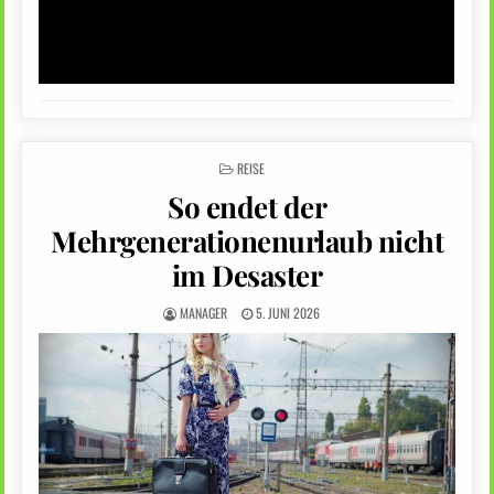
POSTED
REISE
IN
So endet der
Mehrgenerationenurlaub nicht
im Desaster
MANAGER
5. JUNI 2026