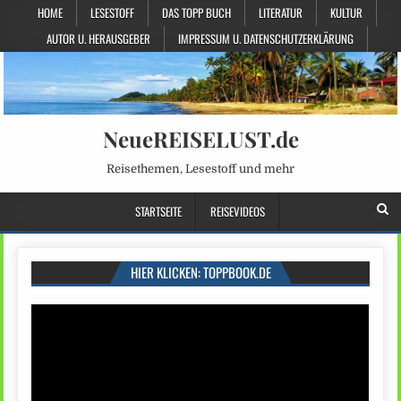
HOME
LESESTOFF
DAS TOPP BUCH
LITERATUR
KULTUR
AUTOR U. HERAUSGEBER
IMPRESSUM U. DATENSCHUTZERKLÄRUNG
NeueREISELUST.de
Reisethemen, Lesestoff und mehr
STARTSEITE
REISEVIDEOS
HIER KLICKEN: TOPPBOOK.DE