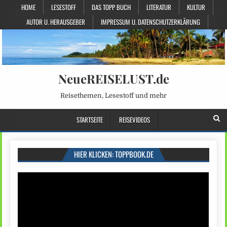
HOME
LESESTOFF
DAS TOPP BUCH
LITERATUR
KULTUR
AUTOR U. HERAUSGEBER
IMPRESSUM U. DATENSCHUTZERKLÄRUNG
NeueREISELUST.de
Reisethemen, Lesestoff und mehr
STARTSEITE
REISEVIDEOS
HIER KLICKEN: TOPPBOOK.DE