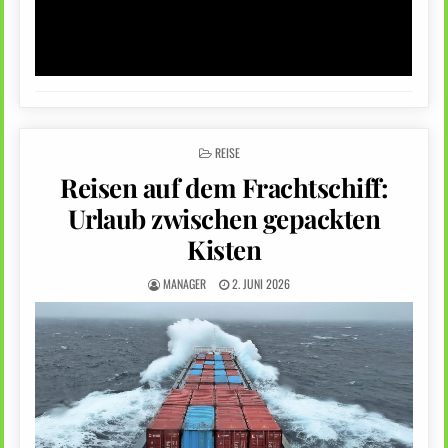
POSTED
REISE
IN
Reisen auf dem Frachtschiff:
Urlaub zwischen gepackten
Kisten
MANAGER
2. JUNI 2026