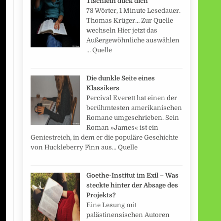
Tischlein duck dich
78 Wörter, 1 Minute Lesedauer.
Thomas Krüger… Zur Quelle
wechseln Hier jetzt das
Außergewöhnliche auswählen
… Quelle
Die dunkle Seite eines
Klassikers
Percival Everett hat einen der
berühmtesten amerikanischen
Romane umgeschrieben. Sein
Roman »James« ist ein
Geniestreich, in dem er die populäre Geschichte
von Huckleberry Finn aus... Quelle
Goethe-Institut im Exil – Was
steckte hinter der Absage des
Projekts?
Eine Lesung mit
palästinensischen Autoren