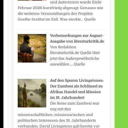
und Autorinnen wurde Ende
Februar 2026 kurzfristig abgesagt. Genauso wie
die weiteren Veranstaltungen des Projekts
Goethe-Institut im Exil. Was steckte... Quelle
Vorbemerkungen zur August-
Ausgabe von literaturkritik.de
Von Redaktion
literaturkritik.de Quelle Hier
jetzt das Außergewöhnliche
auswählen … Quelle
Auf den Spuren Livingstones:
Der Zambesi als Schlüssel zu
Afrikas Handel und Mission
im 19. Jahrhundert
Die Reise zum Zambesi war
eng mit den
wissenschaftlichen, missionarischen und
politischen Interessen des 19. Jahrhunderts
verbunden. David Livingstone galt bereits vor