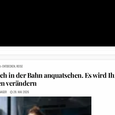
POSTED
ENTDECKEN
,
REISE
IN
ch in der Bahn anquatschen. Es wird Ih
en verändern
NAGER
28. MAI 2026