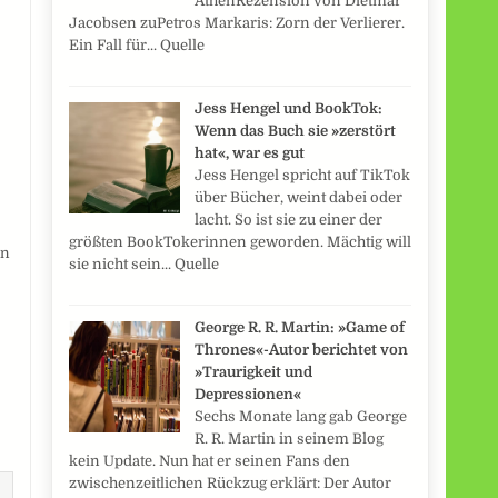
AthenRezension von Dietmar
Jacobsen zuPetros Markaris: Zorn der Verlierer.
Ein Fall für... Quelle
Jess Hengel und BookTok:
Wenn das Buch sie »zerstört
hat«, war es gut
Jess Hengel spricht auf TikTok
über Bücher, weint dabei oder
lacht. So ist sie zu einer der
größten BookTokerinnen geworden. Mächtig will
en
sie nicht sein... Quelle
George R. R. Martin: »Game of
Thrones«-Autor berichtet von
»Traurigkeit und
Depressionen«
Sechs Monate lang gab George
R. R. Martin in seinem Blog
kein Update. Nun hat er seinen Fans den
zwischenzeitlichen Rückzug erklärt: Der Autor