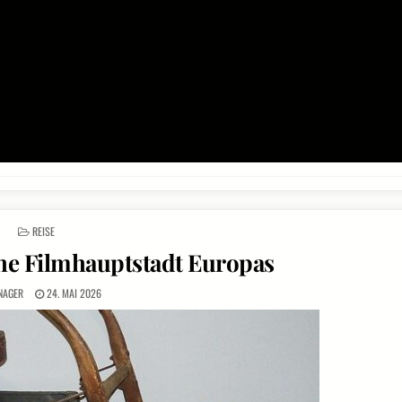
POSTED
REISE
IN
che Filmhauptstadt Europas
NAGER
24. MAI 2026