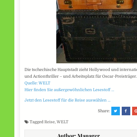
Die tschechische Hauptstadt zieht Hollywood und internat
und Actionthriller – und Arbeitsplatz für Oscar-Preisträge
Quelle: WELT
Hier finden Sie außergewöhnlichen Lesestoff …
Jetzt den Lesestoff für die Reise auswählen …
Share:
Tagged
Reise
,
WELT
Author:
Manager