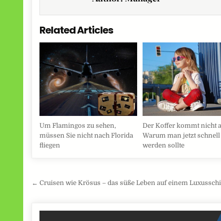
Related Articles
Um Flamingos zu sehen,
Der Koffer kommt nicht 
müssen Sie nicht nach Florida
Warum man jetzt schnell 
fliegen
werden sollte
Beitragsnavigation
← Cruisen wie Krösus – das süße Leben auf einem Luxusschi