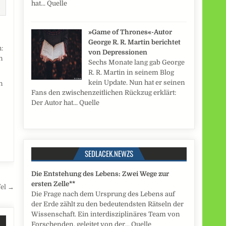
hat... Quelle
»Game of Thrones«-Autor
George R. R. Martin berichtet
von Depressionen
Sechs Monate lang gab George
R. R. Martin in seinem Blog
kein Update. Nun hat er seinen
n
Fans den zwischenzeitlichen Rückzug erklärt:
Der Autor hat... Quelle
SEDLACEK.NEWZS
Die Entstehung des Lebens: Zwei Wege zur
ersten Zelle**
fel →
Die Frage nach dem Ursprung des Lebens auf
der Erde zählt zu den bedeutendsten Rätseln der
Wissenschaft. Ein interdisziplinäres Team von
Forschenden, geleitet von der... Quelle