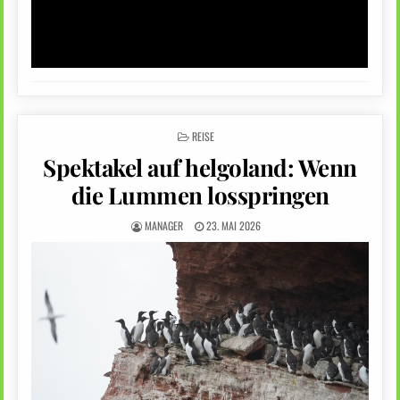
POSTED
REISE
IN
Spektakel auf helgoland: Wenn
die Lummen losspringen
MANAGER
23. MAI 2026