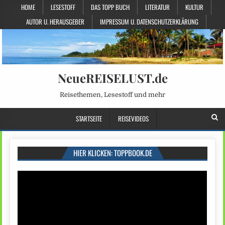
HOME
LESESTOFF
DAS TOPP BUCH
LITERATUR
KULTUR
AUTOR U. HERAUSGEBER
IMPRESSUM U. DATENSCHUTZERKLÄRUNG
NeueREISELUST.de
Reisethemen, Lesestoff und mehr
STARTSEITE
REISEVIDEOS
HIER KLICKEN: TOPPBOOK.DE