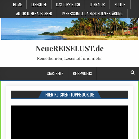
HOME
LESESTOFF
DAS TOPP BUCH
LITERATUR
KULTUR
AUTOR U. HERAUSGEBER
IMPRESSUM U. DATENSCHUTZERKLÄRUNG
NeueREISELUST.de
Reisethemen, Lesestoff und mehr
STARTSEITE
REISEVIDEOS
HIER KLICKEN: TOPPBOOK.DE