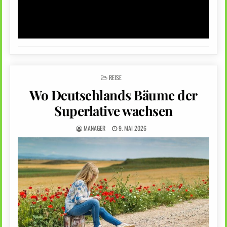
POSTED
REISE
IN
Wo Deutschlands Bäume der
Superlative wachsen
MANAGER
9. MAI 2026