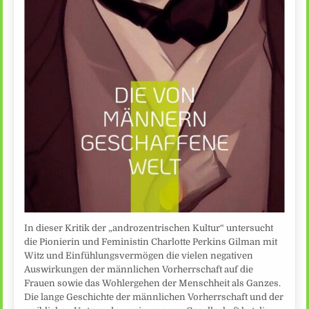
In dieser Kritik der „androzentrischen Kultur“ untersucht
die Pionierin und Feministin Charlotte Perkins Gilman mit
Witz und Einfühlungsvermögen die vielen negativen
Auswirkungen der männlichen Vorherrschaft auf die
Frauen sowie das Wohlergehen der Menschheit als Ganzes.
Die lange Geschichte der männlichen Vorherrschaft und der