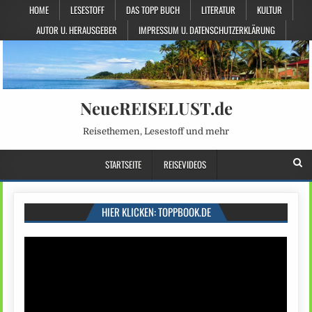
HOME
LESESTOFF
DAS TOPP BUCH
LITERATUR
KULTUR
AUTOR U. HERAUSGEBER
IMPRESSUM U. DATENSCHUTZERKLÄRUNG
NeueREISELUST.de
Reisethemen, Lesestoff und mehr
STARTSEITE
REISEVIDEOS
HIER KLICKEN: TOPPBOOK.DE