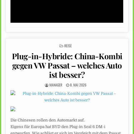
POSTED
REISE
IN
Plug-in-Hybride: China-Kombi
gegen VW Passat – welches Auto
ist besser?
MANAGER
8. MAI 2026
Die Chinesen rollen den Automarkt auf.
Eigens für Europa hat BYD den Plug-in Seal 6 DM-i
entworfen. Wie schlägt er sich im Vergleich mit dem Passat