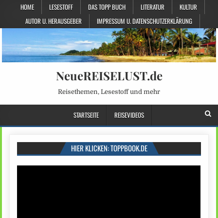
HOME
LESESTOFF
DAS TOPP BUCH
LITERATUR
KULTUR
AUTOR U. HERAUSGEBER
IMPRESSUM U. DATENSCHUTZERKLÄRUNG
NeueREISELUST.de
Reisethemen, Lesestoff und mehr
STARTSEITE
REISEVIDEOS
HIER KLICKEN: TOPPBOOK.DE