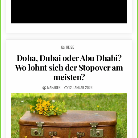
POSTED
REISE
IN
Doha, Dubai oder Abu Dhabi?
Wo lohnt sich der Stopover am
meisten?
MANAGER
12. JANUAR 2026