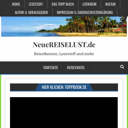
HOME
LESESTOFF
DAS TOPP BUCH
LITERATUR
KULTUR
AUTOR U. HERAUSGEBER
IMPRESSUM U. DATENSCHUTZERKLÄRUNG
NeueREISELUST.de
Reisethemen, Lesestoff und mehr
STARTSEITE
REISEVIDEOS
HIER KLICKEN: TOPPBOOK.DE