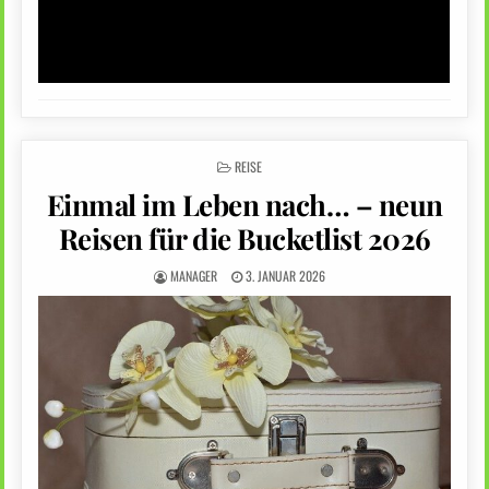
POSTED
REISE
IN
Einmal im Leben nach… – neun
Reisen für die Bucketlist 2026
MANAGER
3. JANUAR 2026