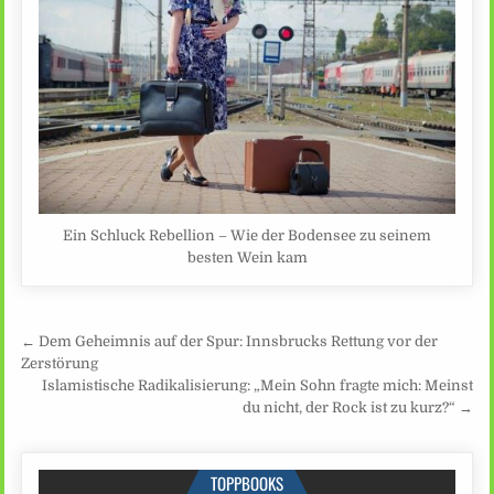
Ein Schluck Rebellion – Wie der Bodensee zu seinem
besten Wein kam
Beitragsnavigation
← Dem Geheimnis auf der Spur: Innsbrucks Rettung vor der
Zerstörung
Islamistische Radikalisierung: „Mein Sohn fragte mich: Meinst
du nicht, der Rock ist zu kurz?“ →
TOPPBOOKS