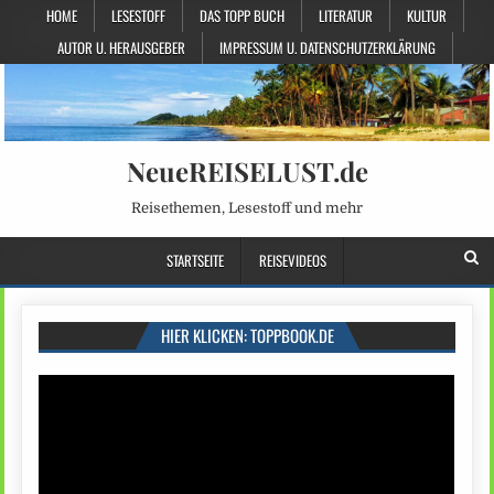
HOME
LESESTOFF
DAS TOPP BUCH
LITERATUR
KULTUR
AUTOR U. HERAUSGEBER
IMPRESSUM U. DATENSCHUTZERKLÄRUNG
NeueREISELUST.de
Reisethemen, Lesestoff und mehr
STARTSEITE
REISEVIDEOS
HIER KLICKEN: TOPPBOOK.DE