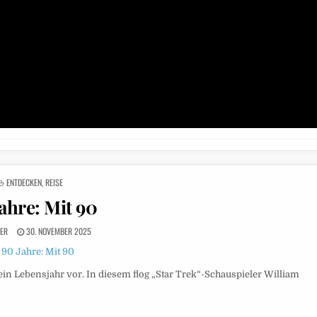
POSTED
ENTDECKEN
,
REISE
IN
ahre: Mit 90
ER
30. NOVEMBER 2025
n Lebensjahr vor. In diesem flog „Star Trek“-Schauspieler William