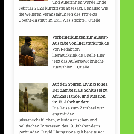
und Autorinnen wurde Ende
Februar 2026 kurzfristig abgesagt. Genauso wie
die weiteren Veranstaltungen des Projekts
Goethe-Institut im Exil. Was steckte... Quelle
Vorbemerkungen zur August-
Ausgabe von literaturkritik.de
Von Redaktion
literaturkritik.de Quelle Hier
jetzt das Außergewöhnliche
auswählen … Quelle
Auf den Spuren Livingstones:
Der Zambesi als Schlüssel zu
Afrikas Handel und Mission
im 19. Jahrhundert
Die Reise zum Zambesi war
eng mit den
wissenschaftlichen, missionarischen und
politischen Interessen des 19. Jahrhunderts
verbunden. David Livingstone galt bereits vor