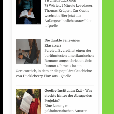
Tischlein duck dich
78 Wörter, 1 Minute Lesedauer.
Thomas Krüger… Zur Quelle
wechseln Hier jetzt das
Außergewöhnliche auswählen
… Quelle
Die dunkle Seite eines
Klassikers
Percival Everett hat einen der
berühmtesten amerikanischen
Romane umgeschrieben. Sein
Roman »James« ist ein
Geniestreich, in dem er die populäre Geschichte
von Huckleberry Finn aus... Quelle
Goethe-Institut im Exil – Was
steckte hinter der Absage des
Projekts?
Eine Lesung mit
palästinensischen Autoren