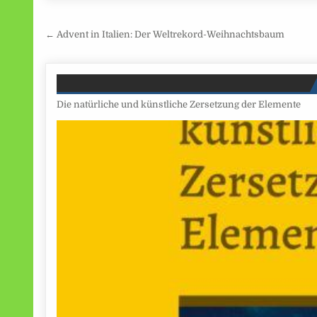
Beitragsnavigation
← Advent in Italien: Der Weltrekord-Weihnachtsbaum
Die natürliche und künstliche Zersetzung der Elemente