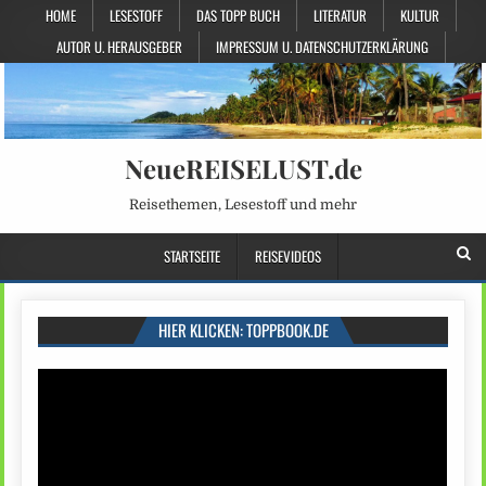
HOME
LESESTOFF
DAS TOPP BUCH
LITERATUR
KULTUR
AUTOR U. HERAUSGEBER
IMPRESSUM U. DATENSCHUTZERKLÄRUNG
NeueREISELUST.de
Reisethemen, Lesestoff und mehr
STARTSEITE
REISEVIDEOS
HIER KLICKEN: TOPPBOOK.DE