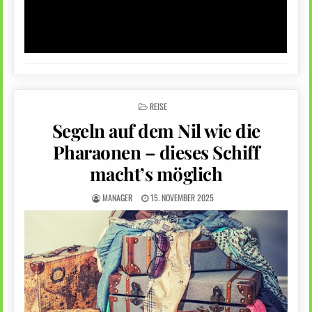
POSTED
REISE
IN
Segeln auf dem Nil wie die
Pharaonen – dieses Schiff
macht’s möglich
MANAGER
15. NOVEMBER 2025