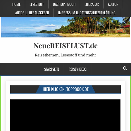
HOME
LESESTOFF
DAS TOPP BUCH
LITERATUR
KULTUR
AUTOR U. HERAUSGEBER
IMPRESSUM U. DATENSCHUTZERKLÄRUNG
NeueREISELUST.de
Reisethemen, Lesestoff und mehr
STARTSEITE
REISEVIDEOS
HIER KLICKEN: TOPPBOOK.DE