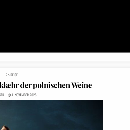
POSTED
REISE
IN
kkehr der polnischen Weine
GER
4. NOVEMBER 2025