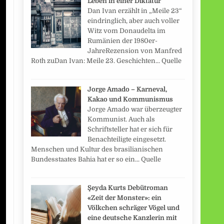
Leben in einer Diktatur
Dan Ivan erzählt in „Meile 23“
eindringlich, aber auch voller
Witz vom Donaudelta im
Rumänien der 1980er-
JahreRezension von Manfred
Roth zuDan Ivan: Meile 23. Geschichten... Quelle
Jorge Amado – Karneval,
Kakao und Kommunismus
Jorge Amado war überzeugter
Kommunist. Auch als
Schriftsteller hat er sich für
Benachteiligte eingesetzt.
Menschen und Kultur des brasilianischen
Bundesstaates Bahia hat er so ein... Quelle
Şeyda Kurts Debütroman
«Zeit der Monster»: ein
Völkchen schräger Vögel und
eine deutsche Kanzlerin mit