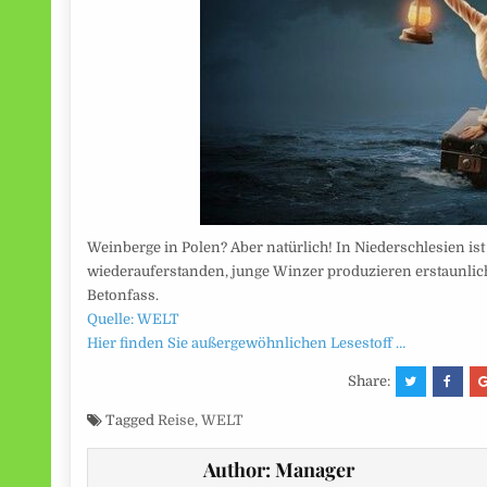
Weinberge in Polen? Aber natürlich! In Niederschlesien is
wiederauferstanden, junge Winzer produzieren erstaunlich
Betonfass.
Quelle: WELT
Hier finden Sie außergewöhnlichen Lesestoff …
Share:
Tagged
Reise
,
WELT
Author:
Manager