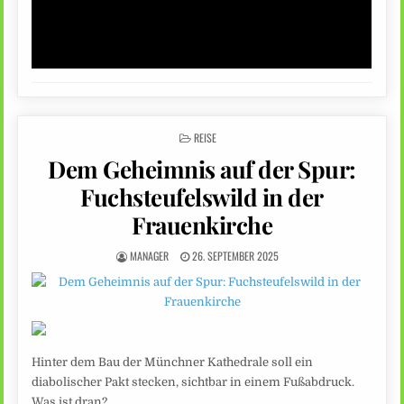
POSTED
REISE
IN
Dem Geheimnis auf der Spur:
Fuchsteufelswild in der
Frauenkirche
MANAGER
26. SEPTEMBER 2025
Hinter dem Bau der Münchner Kathedrale soll ein
diabolischer Pakt stecken, sichtbar in einem Fußabdruck.
Was ist dran?