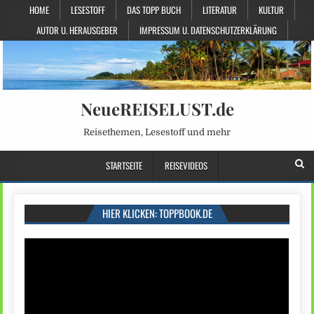
HOME
LESESTOFF
DAS TOPP BUCH
LITERATUR
KULTUR
AUTOR U. HERAUSGEBER
IMPRESSUM U. DATENSCHUTZERKLÄRUNG
NeueREISELUST.de
Reisethemen, Lesestoff und mehr
STARTSEITE
REISEVIDEOS
HIER KLICKEN: TOPPBOOK.DE