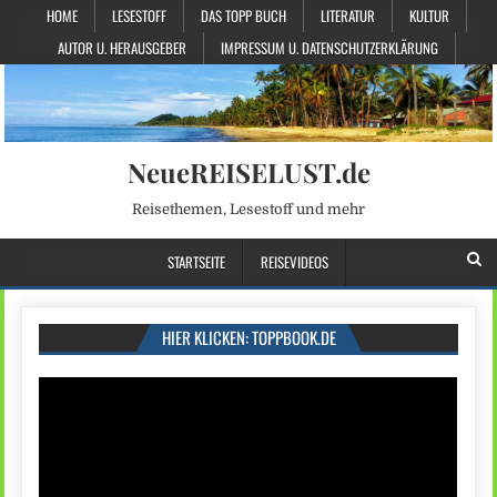
HOME
LESESTOFF
DAS TOPP BUCH
LITERATUR
KULTUR
AUTOR U. HERAUSGEBER
IMPRESSUM U. DATENSCHUTZERKLÄRUNG
NeueREISELUST.de
Reisethemen, Lesestoff und mehr
STARTSEITE
REISEVIDEOS
HIER KLICKEN: TOPPBOOK.DE