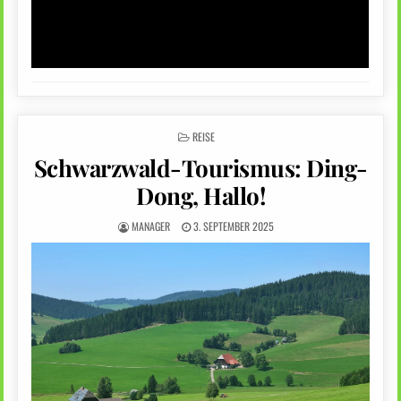
POSTED
REISE
IN
Schwarzwald-Tourismus: Ding-
Dong, Hallo!
MANAGER
3. SEPTEMBER 2025