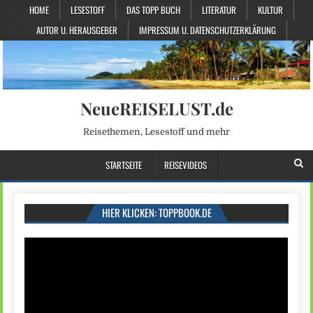
HOME
LESESTOFF
DAS TOPP BUCH
LITERATUR
KULTUR
AUTOR U. HERAUSGEBER
IMPRESSUM U. DATENSCHUTZERKLÄRUNG
NeueREISELUST.de
Reisethemen, Lesestoff und mehr
STARTSEITE
REISEVIDEOS
HIER KLICKEN: TOPPBOOK.DE