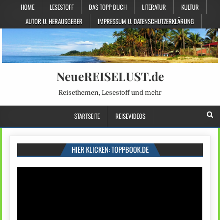
HOME
LESESTOFF
DAS TOPP BUCH
LITERATUR
KULTUR
AUTOR U. HERAUSGEBER
IMPRESSUM U. DATENSCHUTZERKLÄRUNG
NeueREISELUST.de
Reisethemen, Lesestoff und mehr
STARTSEITE
REISEVIDEOS
HIER KLICKEN: TOPPBOOK.DE