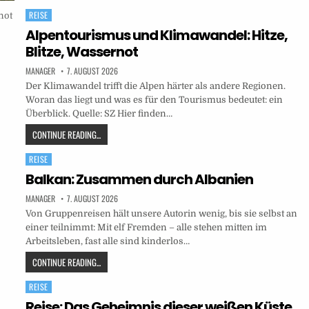
REISE
Posted
in
Alpentourismus und Klimawandel: Hitze,
Blitze, Wassernot
MANAGER
7. AUGUST 2026
Der Klimawandel trifft die Alpen härter als andere Regionen.
Woran das liegt und was es für den Tourismus bedeutet: ein
Überblick. Quelle: SZ Hier finden…
CONTINUE READING...
REISE
Posted
in
Balkan: Zusammen durch Albanien
MANAGER
7. AUGUST 2026
Von Gruppenreisen hält unsere Autorin wenig, bis sie selbst an
einer teilnimmt: Mit elf Fremden – alle stehen mitten im
Arbeitsleben, fast alle sind kinderlos…
CONTINUE READING...
REISE
Posted
in
Reise: Das Geheimnis dieser weißen Küste