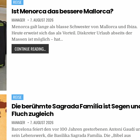
REISE
Posted
in
Ist Menorca das bessere Mallorca?
MANAGER
7. AUGUST 2026
Menorca galt lange als blasse Schwester von Mallorca und Ibiza.
Heute erweist sich das als Vorteil. Diskreter Urlaub abseits der
Massen ist möglich – hat…
CONTINUE READING...
REISE
Posted
in
Die berühmte Sagrada Família ist Segen un
Fluch zugleich
MANAGER
7. AUGUST 2026
Barcelona feiert den vor 100 Jahren gestorbenen Antoni Gaudí u
sein Lebenswerk, die Basilika Sagrada Família. Die „Bibel aus