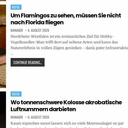
REISE
Posted
in
Um Flamingos zu sehen, müssen Sie nicht
nach Florida fliegen
MANAGER
6. AUGUST 2026
Nordrhein-Westfalen ist ein erstaunliches Ziel für Hobby-
Vogelkundler: Man trifft dort auf seltene Arten und kann das
Naturerlebnis in vollen Zügen genießen – dank guter Infrastruktu
…
CONTINUE READING...
REISE
Posted
in
Wo tonnenschwere Kolosse akrobatische
Luftnummern darbieten
MANAGER
6. AUGUST 2026
Kaum irgendwo sonst lassen sich so viele Meeressäuger so gut