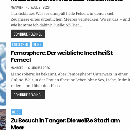
MANAGER
7. AUGUST 2026
Türkisblaues Wasser umspült helle Felsen, in denen sich
Zeugnisse eines urzeitlichen Meeres verstecken. Wo ist das – un
wie komme ich dahin? Quelle: SZ Hier…
CONTINUE READING...
ENTDECKEN
REISE
Posted
in
Femosphere: Der weibliche Incel heißt
Femcel
MANAGER
6. AUGUST 2026
Manosphere: ist bekannt. Aber Femosphere? Unterwegs in einer
Online-Welt, in der Frauen über ihr Leben ohne Sex, Liebe, Intimit
reden – und über den Hass…
CONTINUE READING...
REISE
Posted
in
Zu Besuch in Tanger: Die weiße Stadt am
Meer