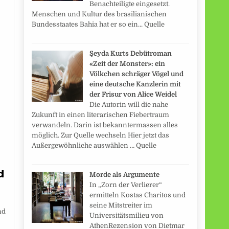
Benachteiligte eingesetzt.
Menschen und Kultur des brasilianischen
Bundesstaates Bahia hat er so ein... Quelle
Şeyda Kurts Debütroman
«Zeit der Monster»: ein
Völkchen schräger Vögel und
eine deutsche Kanzlerin mit
der Frisur von Alice Weidel
Die Autorin will die nahe
Zukunft in einen literarischen Fiebertraum
verwandeln. Darin ist bekanntermassen alles
möglich. Zur Quelle wechseln Hier jetzt das
Außergewöhnliche auswählen … Quelle
d
Morde als Argumente
In „Zorn der Verlierer“
ermitteln Kostas Charitos und
seine Mitstreiter im
nd
Universitätsmilieu von
AthenRezension von Dietmar