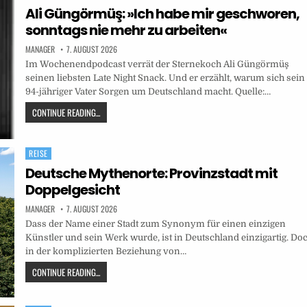
in
Ali Güngörmüş: »Ich habe mir geschworen,
sonntags nie mehr zu arbeiten«
MANAGER
7. AUGUST 2026
Im Wochenendpodcast verrät der Sternekoch Ali Güngörmüş
seinen liebsten Late Night Snack. Und er erzählt, warum sich sein
94-jähriger Vater Sorgen um Deutschland macht. Quelle:…
CONTINUE READING...
REISE
Posted
in
Deutsche Mythenorte: Provinzstadt mit
Doppelgesicht
MANAGER
7. AUGUST 2026
Dass der Name einer Stadt zum Synonym für einen einzigen
Künstler und sein Werk wurde, ist in Deutschland einzigartig. Do
in der komplizierten Beziehung von…
CONTINUE READING...