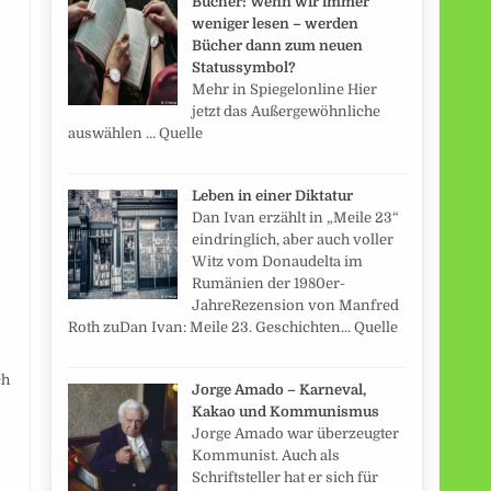
Bücher: Wenn wir immer
weniger lesen – werden
Bücher dann zum neuen
Statussymbol?
Mehr in Spiegelonline Hier
jetzt das Außergewöhnliche
auswählen … Quelle
Leben in einer Diktatur
Dan Ivan erzählt in „Meile 23“
eindringlich, aber auch voller
Witz vom Donaudelta im
Rumänien der 1980er-
JahreRezension von Manfred
Roth zuDan Ivan: Meile 23. Geschichten... Quelle
ch
Jorge Amado – Karneval,
Kakao und Kommunismus
Jorge Amado war überzeugter
Kommunist. Auch als
Schriftsteller hat er sich für