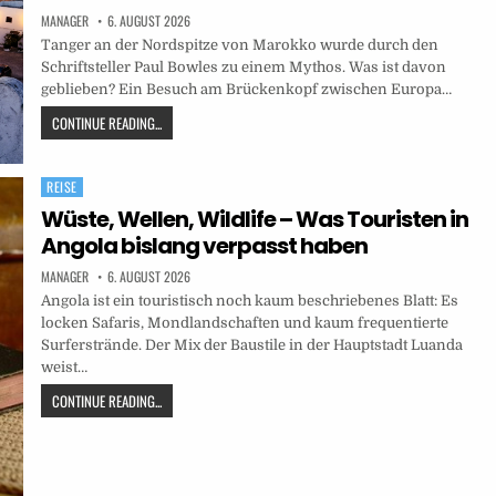
MANAGER
6. AUGUST 2026
Tanger an der Nordspitze von Marokko wurde durch den
Schriftsteller Paul Bowles zu einem Mythos. Was ist davon
geblieben? Ein Besuch am Brückenkopf zwischen Europa…
CONTINUE READING...
REISE
Posted
in
Wüste, Wellen, Wildlife – Was Touristen in
Angola bislang verpasst haben
MANAGER
6. AUGUST 2026
Angola ist ein touristisch noch kaum beschriebenes Blatt: Es
locken Safaris, Mondlandschaften und kaum frequentierte
Surferstrände. Der Mix der Baustile in der Hauptstadt Luanda
weist…
CONTINUE READING...