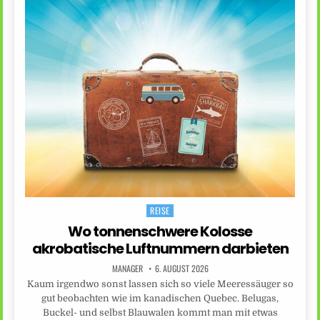
REISE
Posted
in
Wo tonnenschwere Kolosse
akrobatische Luftnummern darbieten
MANAGER
6. AUGUST 2026
Kaum irgendwo sonst lassen sich so viele Meeressäuger so
gut beobachten wie im kanadischen Quebec. Belugas,
Buckel- und selbst Blauwalen kommt man mit etwas