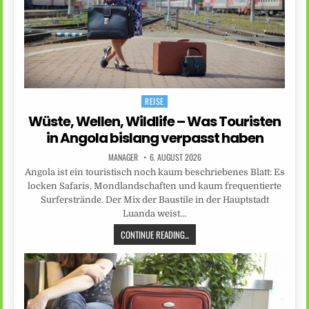
REISE
Posted
in
Wüste, Wellen, Wildlife – Was Touristen
in Angola bislang verpasst haben
MANAGER
6. AUGUST 2026
Angola ist ein touristisch noch kaum beschriebenes Blatt: Es
locken Safaris, Mondlandschaften und kaum frequentierte
Surferstrände. Der Mix der Baustile in der Hauptstadt
Luanda weist…
CONTINUE READING...