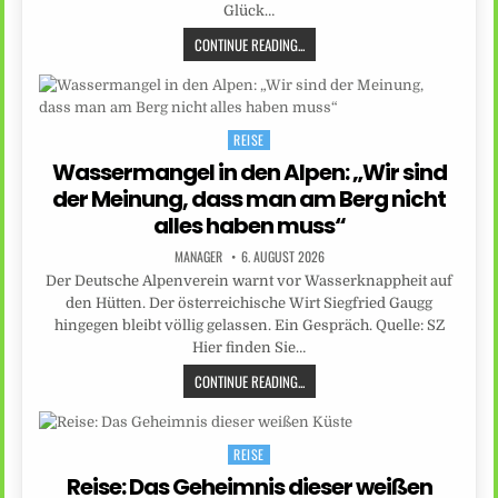
Glück…
CONTINUE READING...
REISE
Posted
in
Wassermangel in den Alpen: „Wir sind
der Meinung, dass man am Berg nicht
alles haben muss“
MANAGER
6. AUGUST 2026
Der Deutsche Alpenverein warnt vor Wasserknappheit auf
den Hütten. Der österreichische Wirt Siegfried Gaugg
hingegen bleibt völlig gelassen. Ein Gespräch. Quelle: SZ
Hier finden Sie…
CONTINUE READING...
REISE
Posted
in
Reise: Das Geheimnis dieser weißen