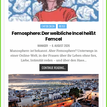
ENTDECKEN
REISE
Posted
in
Femosphere: Der weibliche Incel heißt
Femcel
MANAGER
6. AUGUST 2026
Manosphere: ist bekannt. Aber Femosphere? Unterwegs in
einer Online-Welt, in der Frauen über ihr Leben ohne Sex,
Liebe, Intimität reden – und über den Hass…
CONTINUE READING...