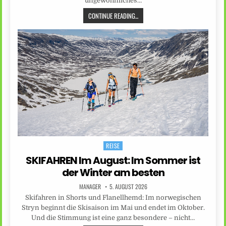
ungewöhnliches…
CONTINUE READING...
REISE
Posted
in
SKIFAHREN Im August: Im Sommer ist
der Winter am besten
MANAGER
5. AUGUST 2026
Skifahren in Shorts und Flanellhemd: Im norwegischen
Stryn beginnt die Skisaison im Mai und endet im Oktober.
Und die Stimmung ist eine ganz besondere – nicht…