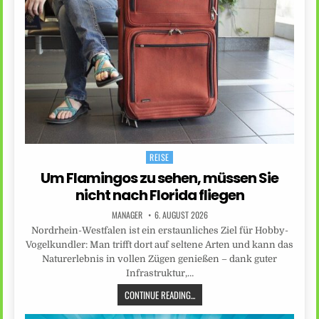
REISE
Posted
in
Um Flamingos zu sehen, müssen Sie
nicht nach Florida fliegen
MANAGER
6. AUGUST 2026
Nordrhein-Westfalen ist ein erstaunliches Ziel für Hobby-
Vogelkundler: Man trifft dort auf seltene Arten und kann das
Naturerlebnis in vollen Zügen genießen – dank guter
Infrastruktur,…
CONTINUE READING...