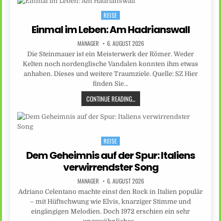
REISE
Posted
in
Einmal im Leben: Am Hadrianswall
MANAGER
6. AUGUST 2026
Die Steinmauer ist ein Meisterwerk der Römer. Weder
Kelten noch nordenglische Vandalen konnten ihm etwas
anhaben. Dieses und weitere Traumziele. Quelle: SZ Hier
finden Sie…
CONTINUE READING...
REISE
Posted
in
Dem Geheimnis auf der Spur: Italiens
verwirrendster Song
MANAGER
6. AUGUST 2026
Adriano Celentano machte einst den Rock in Italien populär
– mit Hüftschwung wie Elvis, knarziger Stimme und
eingängigen Melodien. Doch 1972 erschien ein sehr