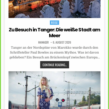
REISE
Posted
in
Zu Besuch in Tanger: Die weiße Stadt am
Meer
MANAGER
6. AUGUST 2026
Tanger an der Nordspitze von Marokko wurde durch den
Schriftsteller Paul Bowles zu einem Mythos. Was ist davon
geblieben? Ein Besuch am Brückenkopf zwischen Europa…
CONTINUE READING...