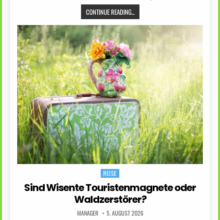
CONTINUE READING...
REISE
Posted
in
Sind Wisente Touristenmagnete oder
Waldzerstörer?
MANAGER
5. AUGUST 2026