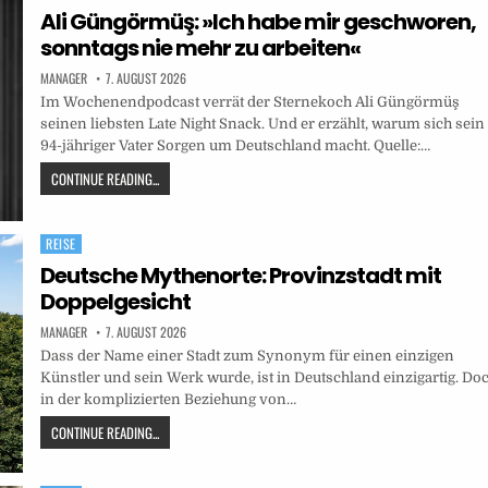
in
Ali Güngörmüş: »Ich habe mir geschworen,
sonntags nie mehr zu arbeiten«
MANAGER
7. AUGUST 2026
Im Wochenendpodcast verrät der Sternekoch Ali Güngörmüş
seinen liebsten Late Night Snack. Und er erzählt, warum sich sein
94-jähriger Vater Sorgen um Deutschland macht. Quelle:…
CONTINUE READING...
REISE
Posted
in
Deutsche Mythenorte: Provinzstadt mit
Doppelgesicht
MANAGER
7. AUGUST 2026
Dass der Name einer Stadt zum Synonym für einen einzigen
Künstler und sein Werk wurde, ist in Deutschland einzigartig. Do
in der komplizierten Beziehung von…
CONTINUE READING...