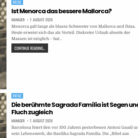
REISE
Posted
in
Ist Menorca das bessere Mallorca?
MANAGER
7. AUGUST 2026
Menorca galt lange als blasse Schwester von Mallorca und Ibiza.
Heute erweist sich das als Vorteil. Diskreter Urlaub abseits der
Massen ist möglich – hat…
CONTINUE READING...
REISE
Posted
in
Die berühmte Sagrada Família ist Segen un
Fluch zugleich
MANAGER
7. AUGUST 2026
Barcelona feiert den vor 100 Jahren gestorbenen Antoni Gaudí u
sein Lebenswerk, die Basilika Sagrada Família. Die „Bibel aus