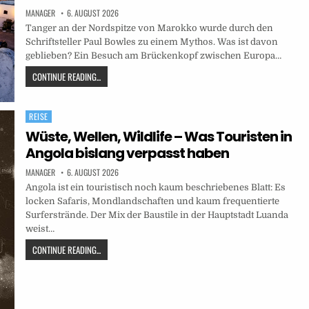
MANAGER
6. AUGUST 2026
Tanger an der Nordspitze von Marokko wurde durch den
Schriftsteller Paul Bowles zu einem Mythos. Was ist davon
geblieben? Ein Besuch am Brückenkopf zwischen Europa…
CONTINUE READING...
REISE
Posted
in
Wüste, Wellen, Wildlife – Was Touristen in
Angola bislang verpasst haben
MANAGER
6. AUGUST 2026
Angola ist ein touristisch noch kaum beschriebenes Blatt: Es
locken Safaris, Mondlandschaften und kaum frequentierte
Surferstrände. Der Mix der Baustile in der Hauptstadt Luanda
weist…
CONTINUE READING...