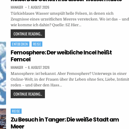
MANAGER
7. AUGUST 2026
Türkisblaues Wasser umspült helle Felsen, in denen sich
Zeugnisse eines urzeitlichen Meeres verstecken. Wo ist das – un
wie komme ich dahin? Quelle: SZ Hier…
CONTINUE READING...
ENTDECKEN
REISE
Posted
in
Femosphere: Der weibliche Incel heißt
Femcel
MANAGER
6. AUGUST 2026
Manosphere: ist bekannt. Aber Femosphere? Unterwegs in einer
Online-Welt, in der Frauen über ihr Leben ohne Sex, Liebe, Intimit
reden – und über den Hass…
CONTINUE READING...
REISE
Posted
in
Zu Besuch in Tanger: Die weiße Stadt am
Meer