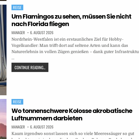
REISE
Posted
in
Um Flamingos zu sehen, müssen Sie nicht
nach Florida fliegen
MANAGER
6. AUGUST 2026
Nordrhein-Westfalen ist ein erstaunliches Ziel für Hobby-
Vogelkundler: Man trifft dort auf seltene Arten und kann das
Naturerlebnis in vollen Zügen genießen – dank guter Infrastruktu
…
CONTINUE READING...
REISE
Posted
in
Wo tonnenschwere Kolosse akrobatische
Luftnummern darbieten
MANAGER
6. AUGUST 2026
Kaum irgendwo sonst lassen sich so viele Meeressäuger so gut