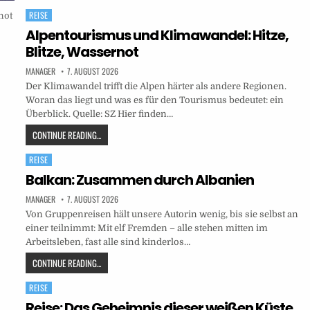
REISE
Posted
in
Alpentourismus und Klimawandel: Hitze,
Blitze, Wassernot
MANAGER
7. AUGUST 2026
Der Klimawandel trifft die Alpen härter als andere Regionen.
Woran das liegt und was es für den Tourismus bedeutet: ein
Überblick. Quelle: SZ Hier finden…
CONTINUE READING...
REISE
Posted
in
Balkan: Zusammen durch Albanien
MANAGER
7. AUGUST 2026
Von Gruppenreisen hält unsere Autorin wenig, bis sie selbst an
einer teilnimmt: Mit elf Fremden – alle stehen mitten im
Arbeitsleben, fast alle sind kinderlos…
CONTINUE READING...
REISE
Posted
in
Reise: Das Geheimnis dieser weißen Küste